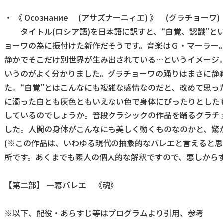
・ 《 Осознание (アサズナーニィエ) 》 (グラチョーワ)
タイトル(ロシア語)を日本語に訳すと、“自覚、認識”と
ョーワの為に振付けた新作だそうです。音楽はＧ・マーラー
静かでそこだけ別世界が生み出されている…というイメージ
いうのがよく分かりました。グラチョーワの踊りはまさに静
た。“自覚”とはこんなにも複雑な感情なのだと、改めて思っ
に濁った白とも灰色ともいえない色で身体にぴったりとした
しているのでしょうか。普段クラシックの作品を踊るグラチ
した。人間の身体がこんなにも美しく動くものなのかと、驚
(※この作品は、いわゆる現代の抽象的なバレエと言えると
所です。あくまでも素人の個人的な解釈ですので、悪しからず
【第二部】 一幕バレエ 《魂》
※以下、配役・あらすじ等はプログラムより引用、参考