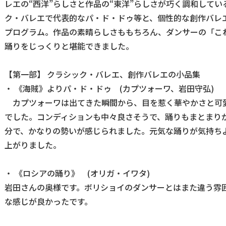
レエの“西洋”らしさと作品の“東洋”らしさが巧く調和して
ク・バレエで代表的なパ・ド・ドゥ等と、個性的な創作バレ
プログラム。作品の素晴らしさももちろん、ダンサーの「こ
踊りをじっくりと堪能できました。
【第一部】 クラシック・バレエ、創作バレエの小品集
・ 《海賊》よりパ・ド・ドゥ (カプツォーワ、岩田守弘)
カプツォーワは出てきた瞬間から、目を惹く華やかさと可
でした。コンディションも中々良さそうで、踊りもまとまり
分で、かなりの勢いが感じられました。元気な踊りが気持ち
上がりました。
・ 《ロシアの踊り》 (オリガ・イワタ)
岩田さんの奥様です。ボリショイのダンサーとはまた違う雰
な感じが良かったです。