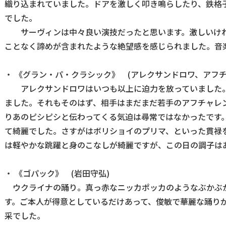
織り込まれていました。ドアを激しく叩き鳴らしたり、鉄格
でした。
サーヴィンは中々良い演技だったと思います。激しいけれ
ことなく諦めが含まれたような絶望感を感じられました。音
・ 《グラン・パ・クラシック》 (アレクサンドロワ、アフチ
アレクサンドロワはいつも以上に迫力を放っていました。
ました。それもそのはず、相手はまだまだ若手のアフチャレ
りあのピシピシと伝わってくる気迫は尋常ではなかったです
て綺麗でした。さすがはボリショイのプリマ、といった貫禄
は軽やかな跳躍と身のこなしが綺麗ですが、この日の調子は
・ 《ゴパック》 (岩田守弘)
ウクライナの踊り。真っ赤なニッカポッカのようなぶかぶ
す。ご本人が得意としているだけあって、俊敏で華麗な踊り
采でした。