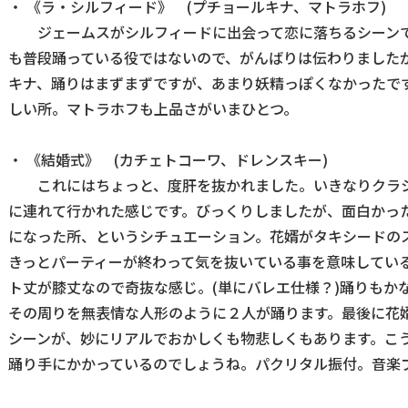
・ 《ラ・シルフィード》 (プチョールキナ、マトラホフ)
ジェームスがシルフィードに出会って恋に落ちるシーンで
も普段踊っている役ではないので、がんばりは伝わりました
キナ、踊りはまずまずですが、あまり妖精っぽくなかったで
しい所。マトラホフも上品さがいまひとつ。
・ 《結婚式》 (カチェトコーワ、ドレンスキー)
これにはちょっと、度肝を抜かれました。いきなりクラシッ
に連れて行かれた感じです。びっくりしましたが、面白かっ
になった所、というシチュエーション。花婿がタキシードの
きっとパーティーが終わって気を抜いている事を意味してい
ト丈が膝丈なので奇抜な感じ。(単にバレエ仕様？)踊りもか
その周りを無表情な人形のように２人が踊ります。最後に花
シーンが、妙にリアルでおかしくも物悲しくもあります。こ
踊り手にかかっているのでしょうね。パクリタル振付。音楽