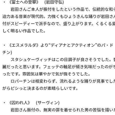
・ 《富士への登攀》 (岩田守弘)
岩田さんご本人が振付をしたという作品で、伝統的な和らし
迫力ある音楽が現代的。力強くもひょうきんな踊りが岩田さ
付がスピーディーで派手なので、盛り上がります。くるくる
しく明るい作品でした。
・ 《エスメラルダ》より“ディアナとアクティオン”のパ・ド
チン)
スタシュケーヴィッチはこの日調子が良さそうでした。普
麗だったと思います。フェッテの軸足が傾き気味だったのが
ったです。雰囲気は華やかで気が強そうでした。
ロパーチンは相変わらず、流れるような踊りが見事でした
がらピシっと決まるのが素晴らしいです。
・ 《囚われ人》 (サーヴィン)
岩田さん振付の、無実の罪を着せられた男の苦悩を描いた