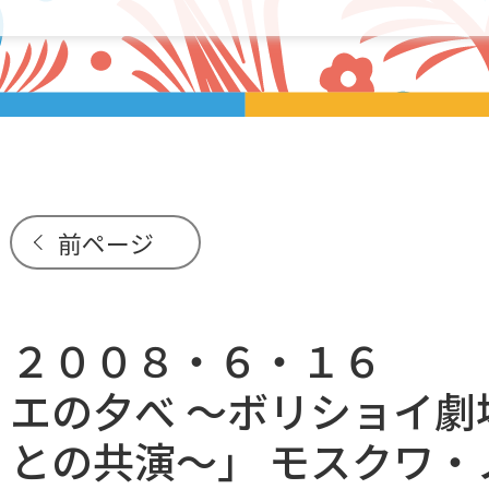
前ページ
２００８・６・１６ 
エの夕べ ～ボリショイ劇
との共演～」 モスクワ・