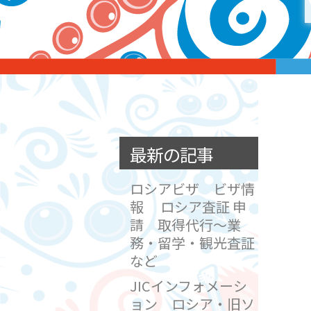
最新の記事
ロシアビザ ビザ情
報 ロシア査証 申
請 取得代行～業
務・留学・観光査証
など
JICインフォメーシ
ョン ロシア・旧ソ