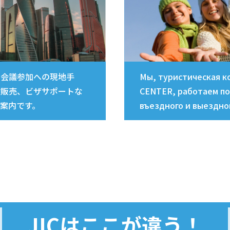
際会議参加への現地手
Мы, туристическая к
材販売、ビザサポートな
CENTER, работаем по
案内です。
въездного и выездно
JICはここが違う！