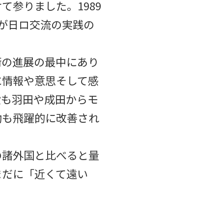
参りました。1989
生が日ロ交流の実践の
術の進展の最中にあり
に情報や意思そして感
段も羽田や成田からモ
動も飛躍的に改善され
の諸外国と比べると量
まだに「近くて遠い