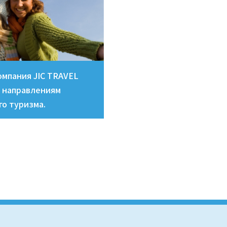
омпания JIC TRAVEL
 направлениям
го туризма.