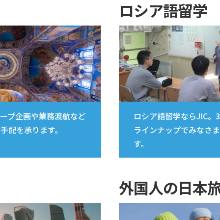
ロシア語留学
ープ企画や業務渡航など
ロシア語留学ならJIC。
手配を承ります。
ラインナップでみなさま
す。
外国人の日本