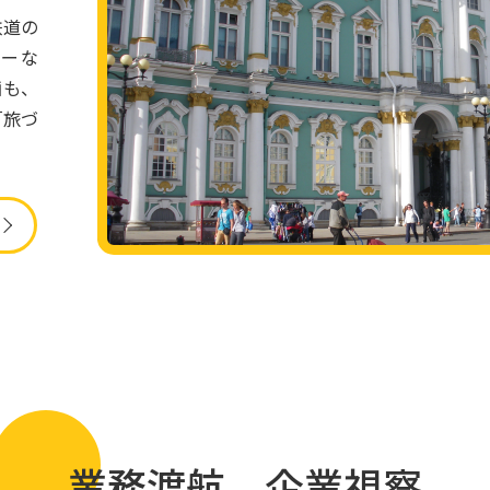
鉄道の
アーな
画も、
「旅づ
業務渡航
企業視察