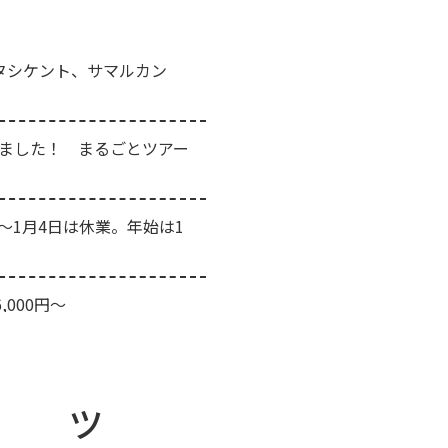
タシケント、サマルカン
しました！ まるごとツアー
日～1月4日は休業。年始は1
000円～
6年料金発表しました！
マルカンド5日間]2026年