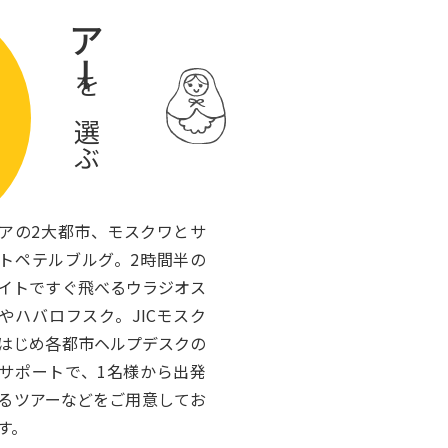
ツアー
で学ぶ！短期ロシア語研修９
を選ぶ
間 日本語ガイドがご案内
」の下期料金をUPしまし
アの2大都市、モスクワとサ
トペテルブルグ。2時間半の
らをご覧ください。来店さ
イトですぐ飛べるウラジオス
やハバロフスク。JICモスク
はじめ各都市ヘルプデスクの
サポートで、1名様から出発
るツアーなどをご用意してお
す。