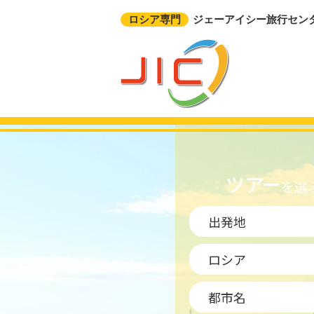
ロシア専門
ジェーアイシー旅行セン
ツアー
を選
出発地
ロシア
都市名