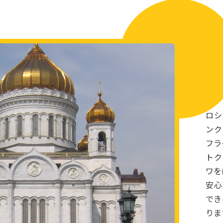
【募集開始】26年春もやります！サンクトペテルブルグ
日間
年末年始空席あります！ モンゴル ウランバートル4日
半日市内観光 日本語ドライバーの往復空港送迎付き
成田・関西・中部発アシアナ航空利用「タシケント5日間
た！
ロシ
ンク
ご旅行・留学のお問合せ、相談と営業時間のご案内はこち
フラ
れてのご相談は事前のご予約をお願いいたします。
トク
ワを
安心
でき
りま