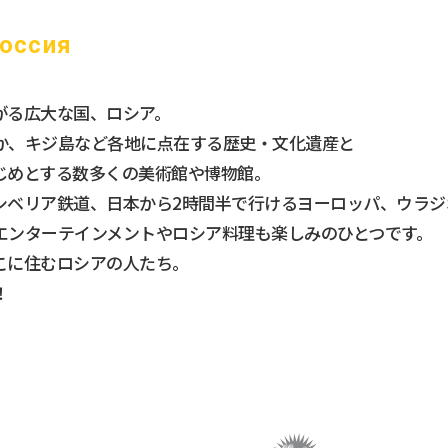
оссия
がる
広大な国、ロシア。
か、
キジ島など各地に点在する
歴史・文化遺産と
じめとする数多くの美術館や博物館。
シベリア鉄道、日本から2時間半で行けるヨーロッパ、ウラジ
エンターテインメントやロシア料理も楽しみのひとつです。
こに住むロシアの人たち。
！