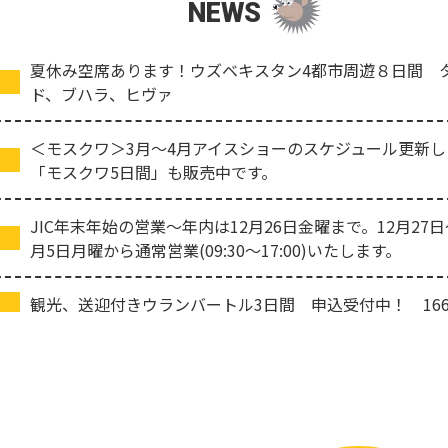
NEWS
夏休み空席あります！ウズベキスタン4都市周遊８日間 
ド、ブハラ、ヒヴァ
＜モスクワ＞3月～4月アイスショーのスケジュール更新
「モスクワ5日間」も販売中です。
JIC年末年始の営業～年内は12月26日金曜まで。12月27
月5日月曜から通常営業(09:30～17:00)いたします。
観光、送迎付きウランバートル3日間 申込受付中！ 166,
「中国東方航空利用 サンクトペテルブルグ5日間」202
[成田発 2大都市をコンパクトに楽しむ！ タシケントとサ
夏季料金発表しました！