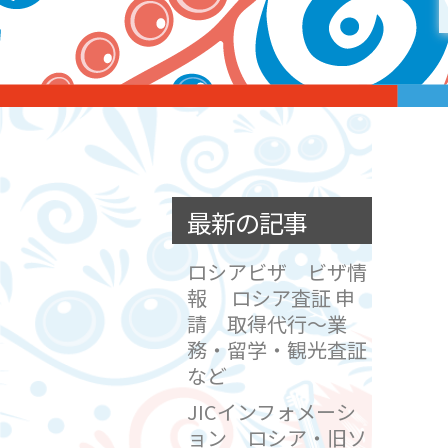
最新の記事
ロシアビザ ビザ情
報 ロシア査証 申
請 取得代行～業
務・留学・観光査証
など
JICインフォメーシ
ョン ロシア・旧ソ