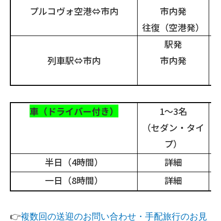
プルコヴォ空港⇔市内
市内発
往復（空港発）
駅発
列車駅⇔市内
市内発
車（ドライバー付き）
1
～
3
名
（セダン・タイ
プ）
半日（
4
時間）
詳細
一日（
8
時間）
詳細
👉
複数回の送迎のお問い合わせ・手配旅行のお見