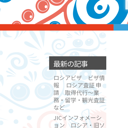
最新の記事
ロシアビザ ビザ情
報 ロシア査証 申
請 取得代行～業
務・留学・観光査証
など
JICインフォメーシ
ョン ロシア・旧ソ