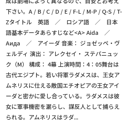
成は劇場によって異なるので、目安とお考え
下さい。A / B / C / D / E / F-L / M-P / Q-S / T-
Zタイトル 英語 ／ ロシア語 ／ 日本
語基本データあらすじなど<A> Aida ／
Аида ／ アイーダ 音楽： ジョゼッペ・ヴ
ェルディ 演出： アレクセイ・ ステパニュッ
ク（M） 構成： 4幕 上演時間：4：05舞台は
古代エジプト。若い将軍ラダメスは、王女ア
ムネリスに仕える敵国エチオピアの王女アイ
ーダと密かに愛し合っている。ラダメスは彼
女に軍事機密を漏らし、謀反人として捕らえ
られる。アムネリスはラダ...