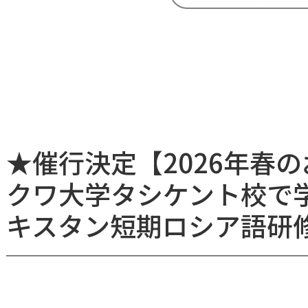
★催行決定【2026年春
クワ大学タシケント校で学
キスタン短期ロシア語研修