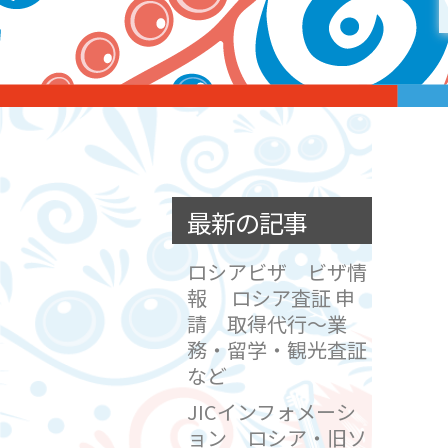
最新の記事
ロシアビザ ビザ情
報 ロシア査証 申
請 取得代行～業
務・留学・観光査証
など
JICインフォメーシ
ョン ロシア・旧ソ