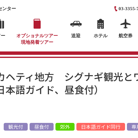
センター
03-3355-
アー
オプショナルツアー
送迎
ホテル
航空券
現地発着ツアー
カヘティ地方 シグナギ観光と
日本語ガイド、昼食付）
観光付
昼食付
郊外
日本語ガイド同行
専