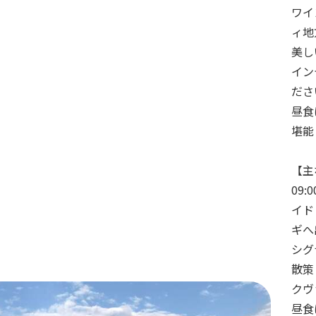
ワイ
ィ地
美し
イン
ださ
昼食
堪能
【主
09
イド
ギへ
シグ
散策
クヴ
昼食