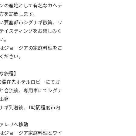
ンの産地として有名なカヘテ
方を訪問します。
い要塞都市シグナギ散策、ワ
テイスティングをお楽しみく
い。
はジョージアの家庭料理をご
ください。
な旅程】
:00滞在先ホテルロビーにてガ
と合流後、専用車にてシグナ
出発
ナギ到着後、1時間程度市内
ァレリへ移動
はジョージア家庭料理とワイ