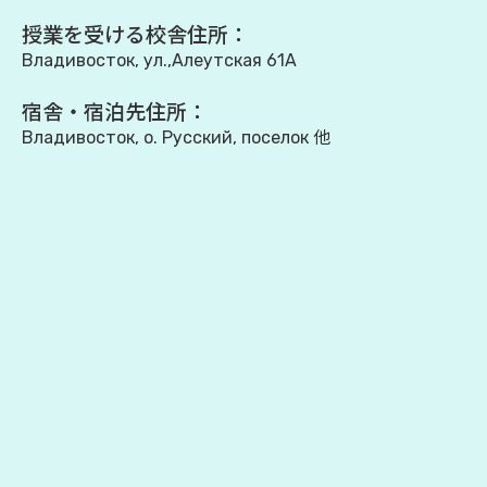
授業を受ける校舎住所：
Владивосток, ул.,Алеутская 61А
宿舎・宿泊先住所：
Владивосток, о. Русский, поселок 他