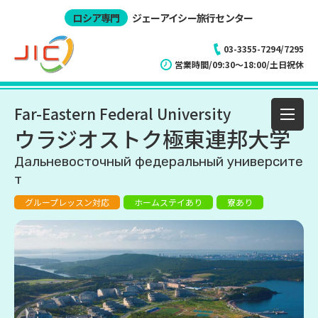
ロシア専門
ジェーアイシー旅行センター
03-3355-7294/7295
営業時間/09:30～18:00/土日祝休
Far-Eastern Federal University
ウラジオストク極東連邦大学
Дальневосточный федеральный университе
т
グループレッスン対応
ホームステイあり
寮あり