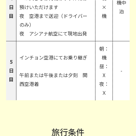
機中
日
預けいただけます
×
泊
目
夜 空港まで送迎（ドライバー
機
のみ）
夜 アシアナ航空にて現地出発
朝：
インチョン空港にてお乗り継ぎ
機
5
昼：
日
-
午前または午後または夕刻 関
X
目
西空港着
夜：
Ｘ
旅行条件