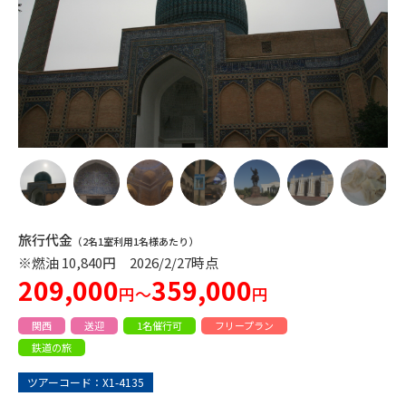
旅行代金
（2名1室利用1名様あたり）
※燃油 10,840円 2026/2/27時点
209,000
359,000
円～
円
関西
送迎
1名催行可
フリープラン
鉄道の旅
ツアーコード：X1-4135