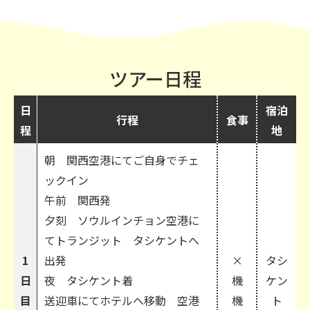
ツアー日程
日
宿泊
行程
食事
程
地
朝 関西空港にてご自身でチェ
ックイン
午前 関西発
夕刻 ソウルインチョン空港に
てトランジット タシケントへ
1
出発
×
タシ
日
夜 タシケント着
機
ケン
目
送迎車にてホテルへ移動 空港
機
ト