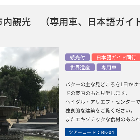
市内観光 （専用車、日本語ガイド
観光付
日本語ガイド同行
世界遺産
専用車
バクーの主な見どころを1日かけ
ドの案内のもと見学します。
ヘイダル・アリエフ・センター
独創的な建築をご覧ください。
またエキゾチックな食材のあふ
す。
ツアーコード：BK-04
*料金は参考価格です。お日にち