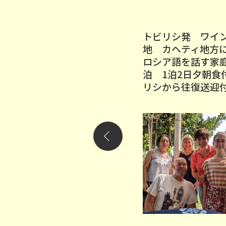
トビリシ市内観光と世界遺
トビリシ発 ワイ
産の旧都ムツヘタ(一日プラ
地 カヘティ地
ン、昼食付）
ロシア語を話す家
泊 1泊2日夕朝食
リシから往復送迎