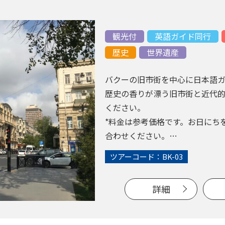
観光付
英語ガイド同行
歴史
世界遺産
バクーの旧市街を中心に日本語ガ
歴史の香りが漂う旧市街と近代
ください。
*料金は参考価格です。お日にち
合わせください。
ツアーコード：BK-03
詳細