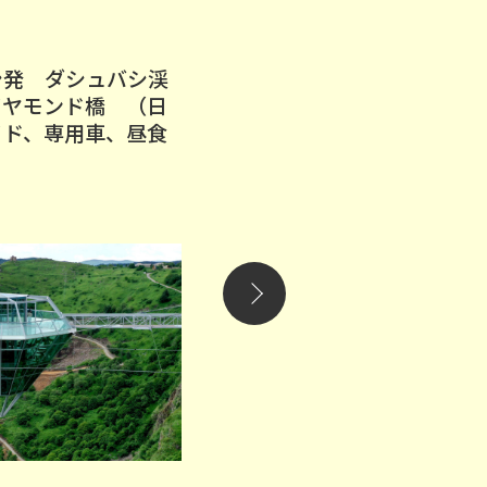
シ発 ダシュバシ渓
トビリシ発 要塞都市シグ
イヤモンド橋 （日
ナギ観光（昼食、日本語ガ
イド、専用車、昼食
イド、専用車付き）