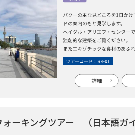
バクーの主な見どころを1日かけ
ドの案内のもと見学します。
ヘイダル・アリエフ・センター
独創的な建築をご覧ください。
またエキゾチックな食材のあふ
す。
ツアーコード：BK-01
*料金は参考価格です。お日にち
合わせください。
詳細
ウォーキングツアー （日本語ガイ