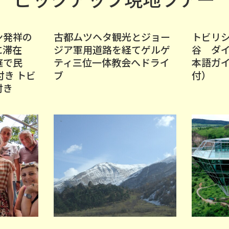
ン発祥の
古都ムツヘタ観光とジョー
トビリ
方に滞在
ジア軍用道路を経てゲルゲ
谷 ダ
庭で民
ティ三位一体教会へドライ
本語ガ
付き トビ
ブ
付）
付き