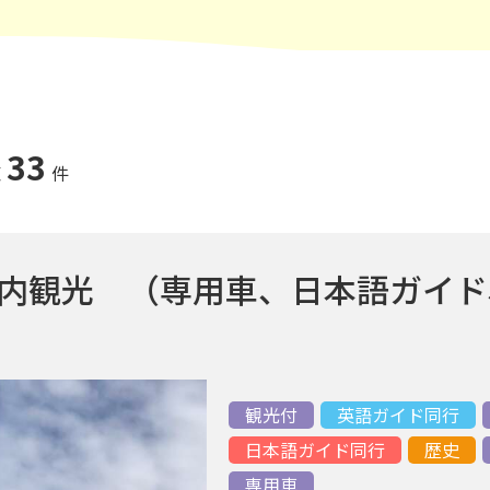
33
覧
件
市内観光 （専用車、日本語ガイド
観光付
英語ガイド同行
日本語ガイド同行
歴史
専用車