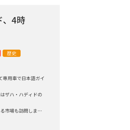
、4時
歴史
て専用車で日本語ガイ
ではザハ・ハディドの
れる市場も訪問しま
をご指定の上、お問い